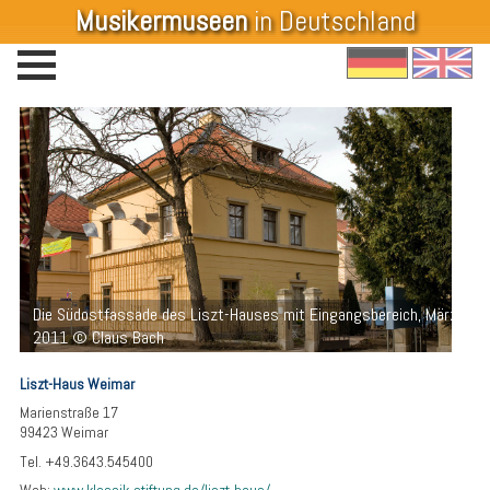
Musikermuseen
in Deutschland
Die Südostfassade des Liszt-Hauses mit Eingangsbereich, März
Der 
2011 © Claus Bach
© Cl
Liszt-Haus Weimar
Marienstraße 17
99423 Weimar
Tel. +49.3643.545400