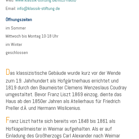
Web:
www.klassik-stiftung.de/liszt-haus/
Email:
info@klassik-stiftung.de
Öffnungszeiten
im Sommer
Mittwoch bis Montag 10-18 Uhr
im Winter
geschlossen
D
as klassizistische Gebäude wurde kurz vor der Wende
zum 19. Jahrhundert als Hofgärtnerhaus errichtet und
1819 durch den Baumeister Clemens Wenzeslaus Coudray
umgestaltet. Bevor Franz Liszt 1869 einzog, diente das
Haus ab den 1850er Jahren als Atelierhaus für Friedrich
Preller d.Ä. und Hermann Wislicenius.
F
ranz Liszt hatte sich bereits von 1848 bis 1861 als
Hofkapellmeister in Weimar aufgehalten. Als er auf
Einladung des Großherzogs Carl Alexander nach Weimar