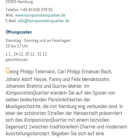
20355 Hamburg
Telefon: +49.40.636 078 82
Web:
www.komponistenquartier.de
E-Mail:
info@komponistenquartier.de
Öffnungszeiten
Dienstag - Sonntag und an Feiertagen:
10 bis 17 Uhr
1.1., 24.12, 25.12., 31.12.:
geschlossen
G
eorg Philipp Telemann, Carl Philipp Emanuel Bach,
Johann Adolf Hasse, Fanny und Felix Mendelssohn,
Johannes Brahms und Gustav Mahler: Im
KomponistenQuartier
wandeln Sie auf den Spuren von
sieben bedeutenden Persönlichkeiten der
Musikgeschichte, die mit Hamburg eng verbunden sind. In
einer der schönsten Straßen der Hansestadt präsentiert
sich das
KomponistenQuartier
mit einem reizvollen
Gegensatz zwischen traditionellem Charme und modernem
Ausstellungskonzept. Begeben Sie sich auf eine